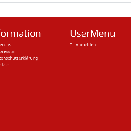
formation
UserMenu
eruns
Anmelden
pressum
enschutzerklärung
takt